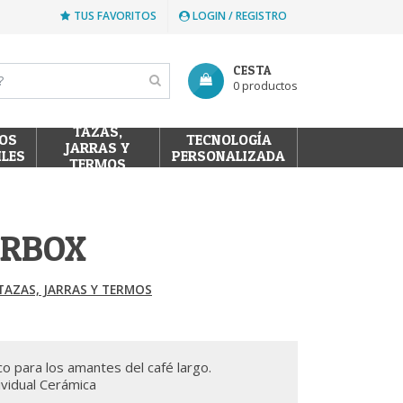
TUS FAVORITOS
LOGIN / REGISTRO
CESTA
0 productos
TAZAS,
OS
TECNOLOGÍA
JARRAS Y
ILES
PERSONALIZADA
TERMOS
ARBOX
TAZAS, JARRAS Y TERMOS
o para los amantes del café largo.
ividual Cerámica