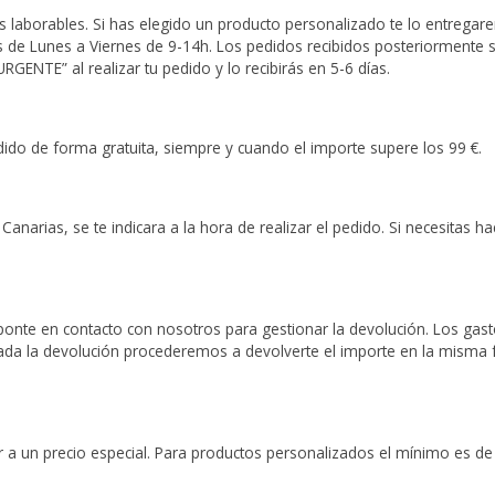
días laborables. Si has elegido un producto personalizado te lo entrega
es de Lunes a Viernes de 9-14h. Los pedidos recibidos posteriormente se
RGENTE” al realizar tu pedido y lo recibirás en 5-6 días.
edido de forma gratuita, siempre y cuando el importe supere los 99 €.
as Canarias, se te indicara a la hora de realizar el pedido. Si necesitas
, ponte en contacto con nosotros para gestionar la devolución. Los gas
icada la devolución procederemos a devolverte el importe en la mism
r a un precio especial. Para productos personalizados el mínimo es de