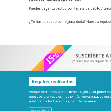
Puedes pagar tu pedido con tarjeta de débito / créd
¿Te has quedado con alguna duda? Nuestro equipo 
SUSCRÍBETE A
¡Y consigue un cupón de 
Regalos realizados
Porque pensamos que no tiene ningún valor poner sól
nuestros clientes y es mucho más representativo en
publicitarios les hacemos y cómo lo hacemos.
Ver portfolio