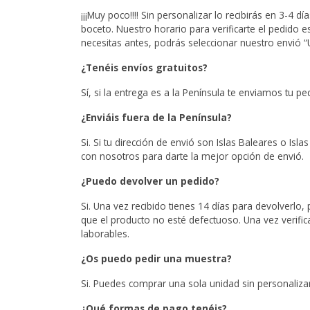
¡¡¡Muy poco!!!! Sin personalizar lo recibirás en 3-4 
boceto. Nuestro horario para verificarte el pedido 
necesitas antes, podrás seleccionar nuestro envió “U
¿Tenéis envíos gratuitos?
Sí, si la entrega es a la Península te enviamos tu p
¿Enviáis fuera de la Península?
Si. Si tu dirección de envió son Islas Baleares o Isl
con nosotros para darte la mejor opción de envió.
¿Puedo devolver un pedido?
Si. Una vez recibido tienes 14 días para devolverlo
que el producto no esté defectuoso. Una vez verif
laborables.
¿Os puedo pedir una muestra?
Si. Puedes comprar una sola unidad sin personaliza
¿Qué formas de pago tenéis?