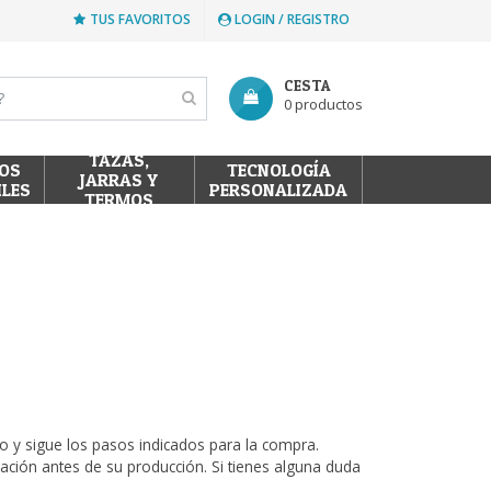
TUS FAVORITOS
LOGIN / REGISTRO
CESTA
0 productos
TAZAS,
OS
TECNOLOGÍA
JARRAS Y
ILES
PERSONALIZADA
TERMOS
S
rito y sigue los pasos indicados para la compra.
ción antes de su producción. Si tienes alguna duda