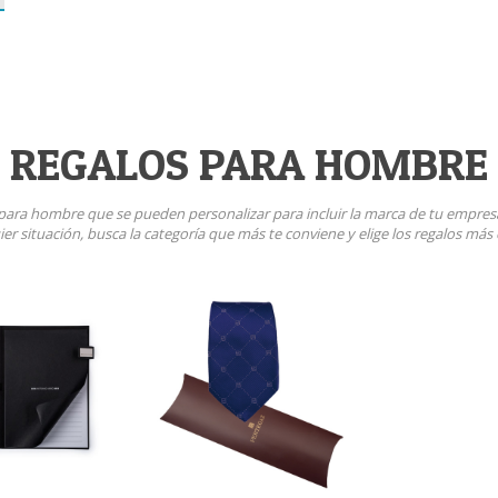
REGALOS PARA HOMBRE
 para hombre que se pueden personalizar para incluir la marca de tu empresa
r situación, busca la categoría que más te conviene y elige los regalos má