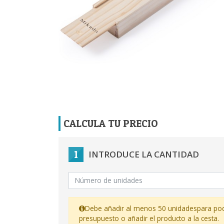
CALCULA TU PRECIO
1
INTRODUCE LA CANTIDAD
Debe añadir al menos 50 unidades
para pod
presupuesto o añadir el producto a la cesta.