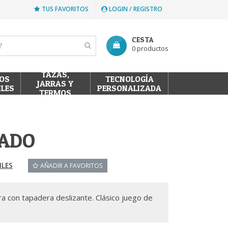
TUS FAVORITOS
LOGIN / REGISTRO
CESTA
0 productos
TAZAS,
OS
TECNOLOGÍA
JARRAS Y
ILES
PERSONALIZADA
TERMOS
KADO
ILES
AÑADIR A FAVORITOS
a con tapadera deslizante. Clásico juego de