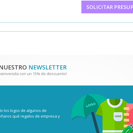
SOLICITAR PRESU
 NUESTRO
NEWSLETTER
bienvenida con un 15% de descuento!
o los logos de algunos de
señaros qué regalos de empresa y