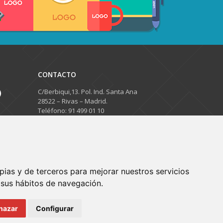
CONTACTO
C/Berbiqui,13. Pol. Ind. Santa Ana
28522 – Rivas – Madrid.
Teléfono: 91 499 01 10
info@diverssen.com
pias y de terceros para mejorar nuestros servicios
e sus hábitos de navegación.
hazar
Configurar