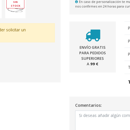
En caso de personalización te
SIN
STOCK
nos confirmes en 24 horas para c
P
er solicitar un
P
ENVÍO GRATIS
PARA PEDIDOS
P
SUPERIORES
A
99 €
T
Comentarios: