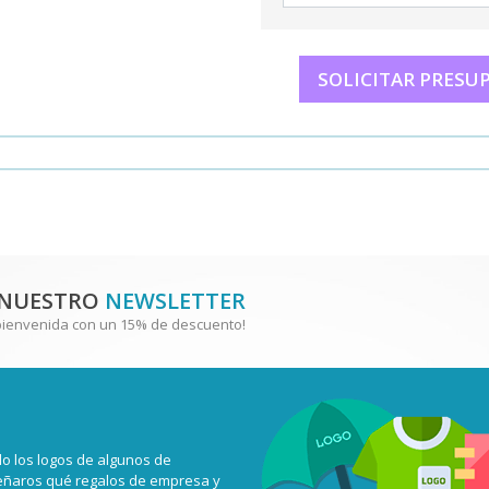
SOLICITAR PRESU
 NUESTRO
NEWSLETTER
bienvenida con un 15% de descuento!
o los logos de algunos de
señaros qué regalos de empresa y