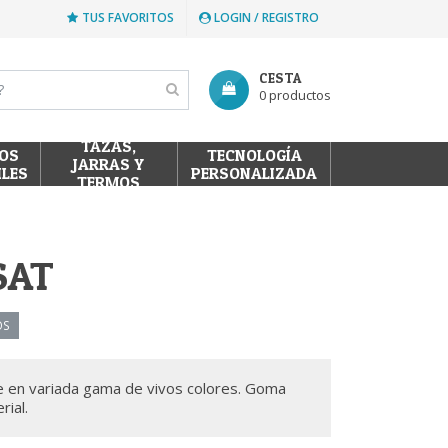
TUS FAVORITOS
LOGIN / REGISTRO
CESTA
0 productos
TAZAS,
OS
TECNOLOGÍA
JARRAS Y
ILES
PERSONALIZADA
TERMOS
SAT
OS
je en variada gama de vivos colores. Goma
rial.