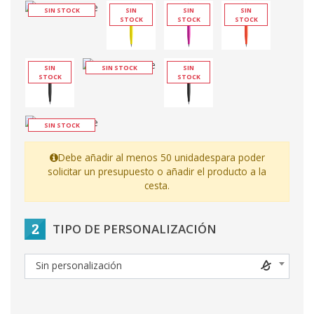
SIN STOCK
SIN
SIN
SIN
STOCK
STOCK
STOCK
SIN
SIN STOCK
SIN
STOCK
STOCK
SIN STOCK
Debe añadir al menos 50 unidades
para poder
solicitar un presupuesto o añadir el producto a la
cesta.
2
TIPO DE PERSONALIZACIÓN
Sin personalización